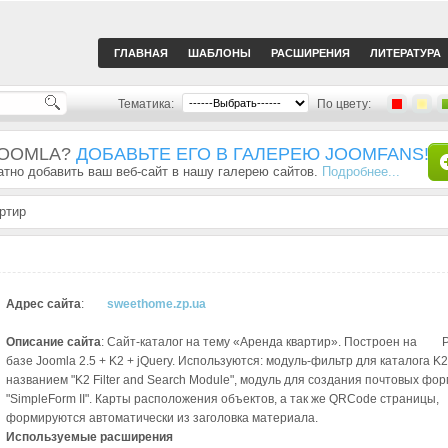
ГЛАВНАЯ
ШАБЛОНЫ
РАСШИРЕНИЯ
ЛИТЕРАТУРА
Тематика:
По цвету:
JOOMLA?
ДОБАВЬТЕ ЕГО В ГАЛЕРЕЮ JOOMFANS!
тно добавить ваш веб-сайт в нашу галерею сайтов.
Подробнее...
ртир
Адрес сайта
:
sweethome.zp.ua
Описание сайта
: Сайт-каталог на тему «Аренда квартир». Построен на
базе Joomla 2.5 + K2 + jQuery. Используются: модуль-фильтр для каталога K
названием "K2 Filter and Search Module", модуль для создания почтовых фор
"SimpleForm II". Карты расположения объектов, а так же QRCode страницы,
формируются автоматически из заголовка материала.
Используемые расширения