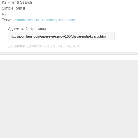
K2 Filter & Search
SimpleForm II
K2
Теги:
недвижимость
каталоги
путешествия
Адрес этой страницы:
Добавлен:
Денис
(07.04.2013 в 17:42:48)