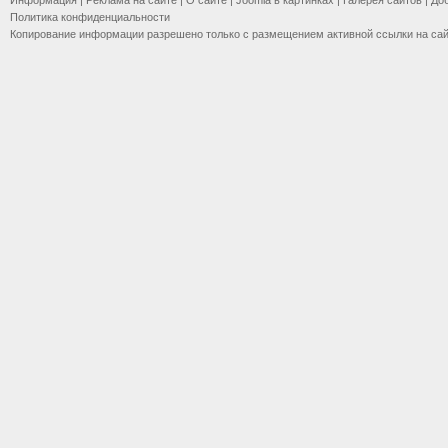
Информация
|
Реклама на сайте
|
О сайте
|
Joomla в картинках
|
Галерея сайтов
|
До
Политика конфиденциальности
Копирование информации разрешено только с размещением активной ссылки на са