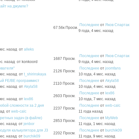
сайт на джумле?
Последнее
от
Яков Спартак
67.56к
Просм.
9 года, 4 мес. назад
 мес. назад
от
alleks
Последнее
от
Яков Спартак
1687
Просм.
ес. назад
от
konkoord
9 года, 4 мес. назад
ователя"
Последнее
от
joomfans
2126
Просм.
 мес. назад
от
t_shirinskaya
10 года, 4 мес. назад
ый FE/BE программист
Последнее
от
Akyla58
2110
Просм.
 мес. назад
от
Akyla58
10 года, 4 мес. назад
Последнее
от
lex86
2603
Просм.
 мес. назад
от
lex86
10 года, 7 мес. назад
юбой сложности за 2 дня
Последнее
от
web-calc
2237
Просм.
азад
от
web-calc
11 года назад
ретных задач (в файле)
Последнее
от
MyWeb
2853
Просм.
мес. назад
от
jenbor
11 года, 1 мес. назад
одуля калькулятора для J3
Последнее
от
burchik09
2202
Просм.
мес. назад
от
burchik09
11 года, 9 мес. назад