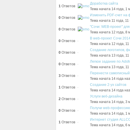
Доработка сайта
1
Ответов
Тема начата 14 года, 1
Изменить PDF-счет на ф
0
Ответов
Тема начата 11 года, 11
"Сочи: WEB-проект" дл
0
Ответов
Тема начата 12 года, 8
В web-проект Сочи 201
0
Ответов
Тема начата 12 года, 1
Создание логотипов, ф
0
Ответов
Тема начата 13 года, 1
Легкое задание по AdsM
0
Ответов
Тема начата 13 года, 1
Перенести самописный
3
Ответов
Тема начата 14 года н
Создание 2-ух сайтов
1
Ответов
Тема начата 14 года н
Услуги веб-дизайна
2
Ответов
Тема начата 14 года, 3
Получи web-профессию 
0
Ответов
Тема начата 14 года, 1
Интернет студия ALLC
1
Ответов
Тема начата 14 года, 6