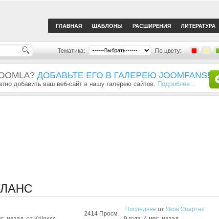
ГЛАВНАЯ
ШАБЛОНЫ
РАСШИРЕНИЯ
ЛИТЕРАТУРА
Тематика:
По цвету:
JOOMLA?
ДОБАВЬТЕ ЕГО В ГАЛЕРЕЮ JOOMFANS!
тно добавить ваш веб-сайт в нашу галерею сайтов.
Подробнее...
ИЛАНС
Последнее
от
Яков Спартак
2414
Просм.
ес. назад
от
Kriloxxx
9 года, 4 мес. назад