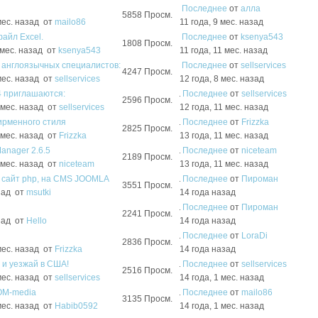
Последнее
от
алла
5858
Просм.
 мес. назад
от
mailo86
11 года, 9 мес. назад
айл Excel.
Последнее
от
ksenya543
1808
Просм.
 мес. назад
от
ksenya543
11 года, 11 мес. назад
я англоязычных специалистов:
Последнее
от
sellservices
4247
Просм.
 мес. назад
от
sellservices
12 года, 8 мес. назад
4 приглашаются:
Последнее
от
sellservices
2596
Просм.
1 мес. назад
от
sellservices
12 года, 11 мес. назад
ирменного стиля
Последнее
от
Frizzka
2825
Просм.
1 мес. назад
от
Frizzka
13 года, 11 мес. назад
anager 2.6.5
Последнее
от
niceteam
2189
Просм.
1 мес. назад
от
niceteam
13 года, 11 мес. назад
 сайт php, на CMS JOOMLA
Последнее
от
Пироман
3551
Просм.
азад
от
msutki
14 года назад
Последнее
от
Пироман
2241
Просм.
азад
от
Hello
14 года назад
Последнее
от
LoraDi
2836
Просм.
 мес. назад
от
Frizzka
14 года назад
и уезжай в США!
Последнее
от
sellservices
2516
Просм.
 мес. назад
от
sellservices
14 года, 1 мес. назад
OM-media
Последнее
от
mailo86
3135
Просм.
 мес. назад
от
Habib0592
14 года, 1 мес. назад