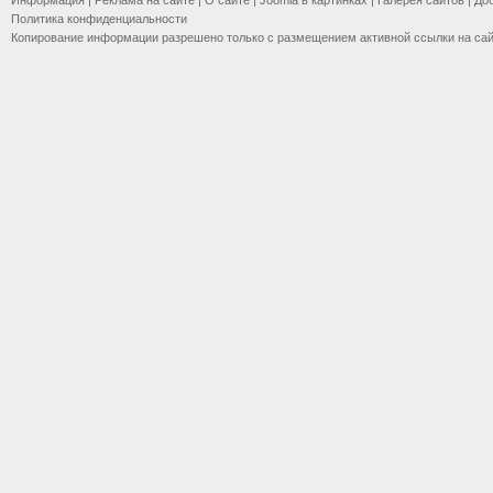
Информация
|
Реклама на сайте
|
О сайте
|
Joomla в картинках
|
Галерея сайтов
|
До
Политика конфиденциальности
Копирование информации разрешено только с размещением активной ссылки на са