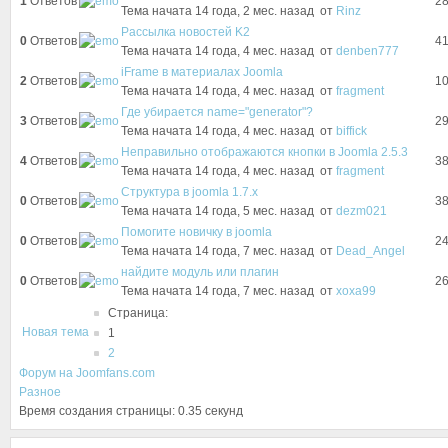
1
Ответов
2
Тема начата 14 года, 2 мес. назад
от
Rinz
Рассылка новостей K2
0
Ответов
4
Тема начата 14 года, 4 мес. назад
от
denben777
iFrame в материалах Joomla
2
Ответов
10
Тема начата 14 года, 4 мес. назад
от
fragment
Где убирается name="generator"?
3
Ответов
2
Тема начата 14 года, 4 мес. назад
от
biffick
Неправильно отображаются кнопки в Joomla 2.5.3
4
Ответов
3
Тема начата 14 года, 4 мес. назад
от
fragment
Структура в joomla 1.7.x
0
Ответов
3
Тема начата 14 года, 5 мес. назад
от
dezm021
Помогите новичку в joomla
0
Ответов
2
Тема начата 14 года, 7 мес. назад
от
Dead_Angel
найдите модуль или плагин
0
Ответов
2
Тема начата 14 года, 7 мес. назад
от
xoxa99
Страница:
Новая тема
1
2
Форум на Joomfans.com
Разное
Время создания страницы: 0.35 секунд