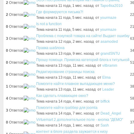
SOS! Построение категорий на Главной страниц
2
Ответов
3
Тема начата 11 года, 1 мес. назад
от
Tapo4ka2010
Где формируются письма?!
2
Ответов
2
Тема начата 11 года, 5 мес. назад
от
yourmaze
Is not a function
0
Ответов
2
Тема начата 11 года, 5 мес. назад
от
yourmaze
Проблема с покупкой товара на сайте! Выдает ошибку
3
Ответов
6
Тема начата 12 года, 2 мес. назад
от
asamoded
Правка шаблона
0
Ответов
3
Тема начата 13 года, 9 мес. назад
от
grandSNTU
Прошу помощи. Привязка категорий блога к титульной
0
Ответов
5
Тема начата 13 года, 11 мес. назад
от
vitbramm
Редактирование страницы поиска
0
Ответов
2
Тема начата 13 года, 11 мес. назад
от
Elma
Помогите найти плавное выпадающее меню?
1
Ответов
3
Тема начата 13 года, 11 мес. назад
от
Leader
Как сделать плавающее окно?
4
Ответов
5
Тема начата 14 года, 4 мес. назад
от
biffick
Помогите найти граббер для joomla
3
Ответов
8
Тема начата 14 года, 7 мес. назад
от
Dead_Angel
Virtuemart 2 дополнительное поле - кнопка "ДЕМО"
0
Ответов
3
Тема начата 14 года, 1 мес. назад
от
Sash
контент в блоге раздела заужается к низу