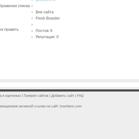
ображения списка
Вне сайта
Fresh Boarder
 их править
Постов: 6
Репутация: 0
a в картинках
|
Галерея сайтов
|
Добавить сайт
|
FAQ
змещением активной ссылки на сайт Joomfans.com