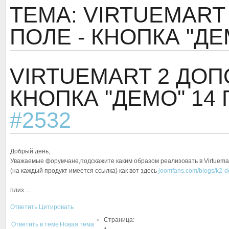
ТЕМА: VIRTUEMAR
ПОЛЕ - КНОПКА "ДЕ
VIRTUEMART 2 ДОП
КНОПКА "ДЕМО"
14 
#2532
Добрый день,
Уважаемые форумчане,подскажите каким образом реализовать в Virtuemar
(на каждый продукт имеется ссылка) как вот здесь
joomfans.com/blogs/k2-do
плиз ....
Ответить
Цитировать
Страница:
Ответить в теме
Новая тема