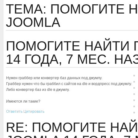
ТЕМА: ПОМОГИТЕ Н
JOOMLA
ПОМОГИТЕ НАЙТИ 
14 ГОДА, 7 МЕС. Н
Нужен граббер или конвертер баз данных под джумлу.
Граббер нужен что бы граббил с сайтов на dle и вордпресс под джумлу.
Либо конвертер баз из dle в джумлу.
Имеются ли такие?
Ответить
Цитировать
RE: ПОМОГИТЕ НАЙ