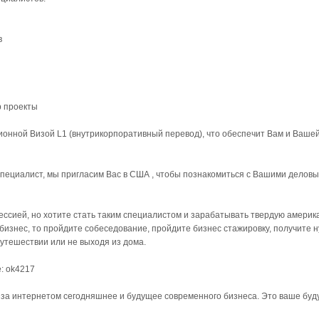
в
b проекты
онной Визой L1 (внутрикорпоративный перевод), что обеспечит Вам и Вашей
специалист, мы пригласим Вас в США , чтобы познакомиться с Вашими деловы
ссией, но хотите стать таким специалистом и зарабатывать твердую америка
изнес, то пройдите собеседование, пройдите бизнес стажировку, получите 
утешествии или не выходя из дома.
: ok4217
за интернетом сегодняшнее и будущее современного бизнеса. Это ваше бу