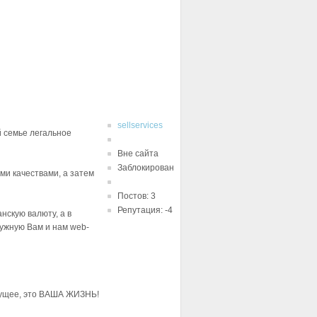
sellservices
 семье легальное
Вне сайта
Заблокирован
ми качествами, а затем
Постов: 3
Репутация: -4
нскую валюту, а в
нужную Вам и нам web-
дущее, это ВАША ЖИЗНЬ!