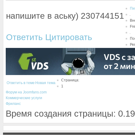
Пи
напишите в аську) 230744151
Вн
Fr
Ответить
Цитировать
По
Ре
Страница:
Ответить в теме
Новая тема
1
Форум на Joomfans.com
Коммерческие услуги
Фриланс
Время создания страницы: 0.19