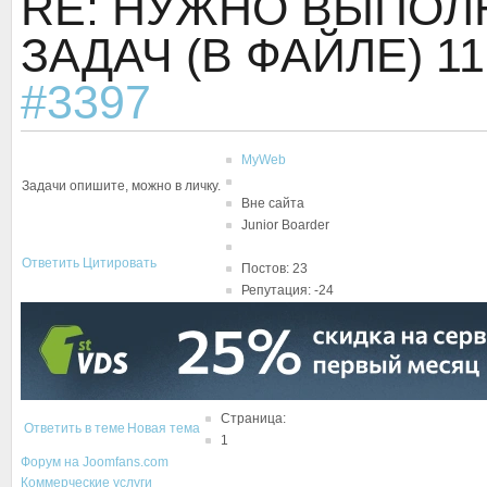
RE: НУЖНО ВЫПОЛ
ЗАДАЧ (В ФАЙЛЕ)
11
#3397
MyWeb
Задачи опишите, можно в личку.
Вне сайта
Junior Boarder
Ответить
Цитировать
Постов: 23
Репутация: -24
Страница:
Ответить в теме
Новая тема
1
Форум на Joomfans.com
Коммерческие услуги