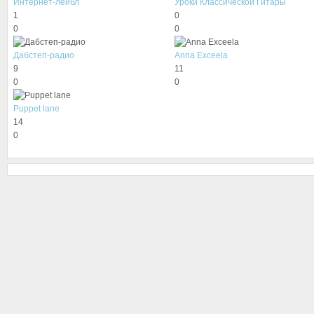
Интернет-лейбл
Уроки Классической Гитары
1
0
0
0
Дабстеп-радио
Anna Exceela
9
11
0
0
Puppet lane
14
0