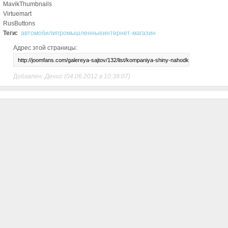
MavikThumbnails
Virtuemart
RusButtons
Теги:
автомобили
промышленные
интернет-магазин
Адрес этой страницы:
Добавлен:
Денис
(04.06.2012 в 10:38:07)