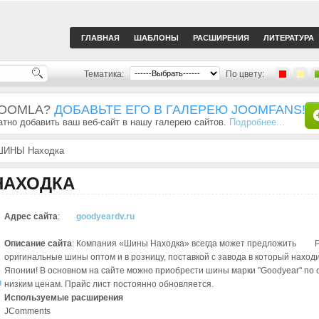
ГЛАВНАЯ
ШАБЛОНЫ
РАСШИРЕНИЯ
ЛИТЕРАТУРА
Тематика:
По цвету:
JOOMLA?
ДОБАВЬТЕ ЕГО В ГАЛЕРЕЮ JOOMFANS!
тно добавить ваш веб-сайт в нашу галерею сайтов.
Подробнее...
ШИНЫ Находка
НАХОДКА
Адрес сайта
:
goodyeardv.ru
Описание сайта
: Компания «Шины Находка» всегда может предложить
оригинальные шины оптом и в розницу, поставкой с завода в который находи
Японии! В основном на сайте можно приобрести шины марки "Goodyear" по 
u
низким ценам. Прайс лист постоянно обновляется.
Используемые расширения
JComments