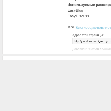
Используемые расшир
EasyBlog
EasyDiscuss
Теги:
блоги
социальные с
Адрес этой страницы:
Добавлен:
Виктор Ходако