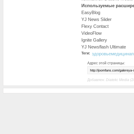
Используемые расшир
EasyBlog
YJ News Slider
Flexy Contact
VideoFlow
Ignite Gallery
YJ Newsflash Ultimate
Теги:
здоровье
медицина
п
Адрес этой страницы:
Добавлен:
Diatekc Media
(2