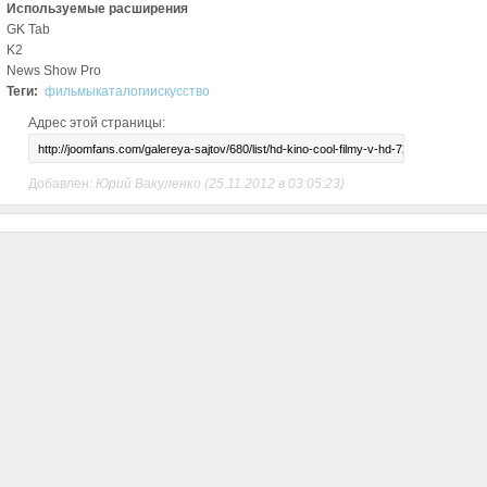
Используемые расширения
GK Tab
K2
News Show Pro
Теги:
фильмы
каталоги
искусство
Адрес этой страницы:
Добавлен:
Юрий Вакуленко
(25.11.2012 в 03:05:23)