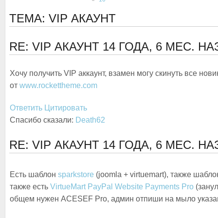
ТЕМА: VIP АКАУНТ
RE: VIP АКАУНТ
14 ГОДА, 6 МЕС. Н
Хочу получить VIP аккаунт, взамен могу скинуть все нов
от
www.rockettheme.com
Ответить
Цитировать
Спасибо сказали:
Death62
RE: VIP АКАУНТ
14 ГОДА, 6 МЕС. Н
Есть шаблон
sparkstore
(joomla + virtuemart), также шабл
также есть
VirtueMart PayPal Website Payments Pro
(занул
общем нужен ACESEF Pro, админ отпиши на мыло указа