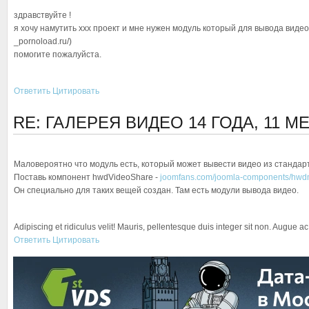
здравствуйте !
я хочу намутить xxx проект и мне нужен модуль который для вывода видео
_pornoload.ru/)
помогите пожалуйста.
Ответить
Цитировать
RE: ГАЛЕРЕЯ ВИДЕО
14 ГОДА, 11 М
Маловероятно что модуль есть, который может вывести видео из стандар
Поставь компонент hwdVideoShare -
joomfans.com/joomla-components/hwdm
Он специально для таких вещей создан. Там есть модули вывода видео.
Adipiscing et ridiculus velit! Mauris, pellentesque duis integer sit non. Augue a
Ответить
Цитировать