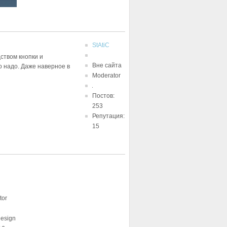
StAtiC
ством кнопки и
Вне сайта
о надо. Даже наверное в
Moderator
Постов:
253
Репутация:
15
tor
design