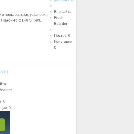
Вне сайта
 им пользоваться, установил
Fresh
какой-то файл full.xml.
Boarder
Постов: 6
Репутация:
0
SNTU
айта
Boarder
: 6
ция: 0