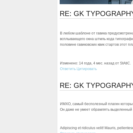
RE: GK TYPOGRAP
В любом шаблоне от гавика предусмотрена
всплывающего окна штмль кода типографии
половине гавиковских квик стартов этот пл
Изменено: 14 года, 4 мес. назад от StAtiC.
Ответить
Цитировать
RE: GK TYPOGRAP
ИМХО, самый бесполезный плагин который 
Он даже не умеет обрамлять выделенный 
Adipiscing et ridiculus velit! Mauris, pellente