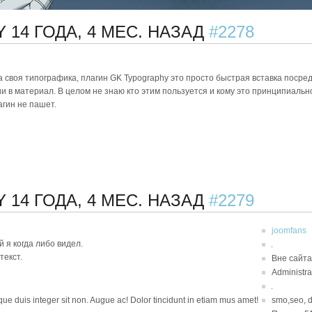
HY
14 ГОДА, 4 МЕС. НАЗАД
#2278
 своя типографика, плагин GK Typography это просто быстрая вставка посред
 в материал. В целом не знаю кто этим пользуется и кому это принципиальн
агин не пашет.
HY
14 ГОДА, 4 МЕС. НАЗАД
#2279
joomfans
я когда либо видел.
текст.
Вне сайта
Administra
sque duis integer sit non. Augue ac! Dolor tincidunt in etiam mus amet!
smo,seo, 