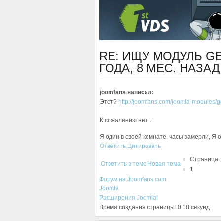
RE: ИЩУ МОДУЛЬ G
ГОДА, 8 МЕС. НАЗА
joomfans написал:
Этот?
http://joomfans.com/joomla-modules/
К сожалению нет.
Я один в своей комнате, часы замерли, Я о
Ответить
Цитировать
Страница:
Ответить в теме
Новая тема
1
Форум на Joomfans.com
Joomla
Расширения Joomla!
Время создания страницы: 0.18 секунд