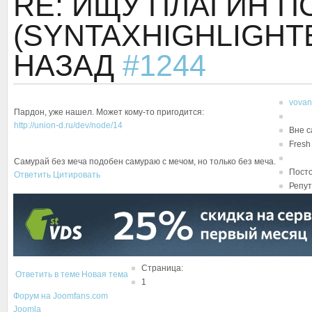
RE: ИЩУ ПЛАГИН П
(SYNTAXHIGHLIGHT
НАЗАД
#1244
vovan
Пардон, уже нашел. Может кому-то пригодится:
http://union-d.ru/dev/node/14
Вне с
Fresh
Самурай без меча подобен самураю с мечом, но только без меча.
Посто
Ответить
Цитировать
Репут
Страница:
Ответить в теме
Новая тема
1
Форум на Joomfans.com
Joomla