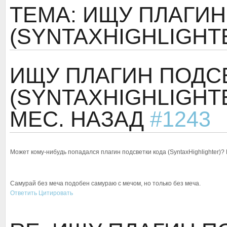
ТЕМА: ИЩУ ПЛАГИН
(SYNTAXHIGHLIGHTE
ИЩУ ПЛАГИН ПОДС
(SYNTAXHIGHLIGHT
МЕС. НАЗАД
#1243
Может кому-нибудь попадался плагин подсветки кода (SyntaxHighlighter)?
Самурай без меча подобен самураю с мечом, но только без меча.
Ответить
Цитировать