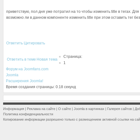
приветствую, пол дня уже потратил на то чтобы изменить title в тегах. Д
возможно ли в данном компоненте изменить title при этом оставить тег б
Ответить
Цитировать
Страница:
Ответить в теме
Новая тема
1
Форум на Joomfans.com
Joomla
Расширения Joomla!
Время создания страницы: 0.18 секунд
Информация
|
Реклама на сайте
|
О сайте
|
Joomla в картинках
|
Галерея сайтов
|
До
Политика конфиденциальности
Копирование информации разрешено только с размещением активной ссылки на са