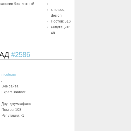
становив бесплатный
smo,seo,
design
Постов: 516
Репутация:
48
ЗАД
#2586
niceteam
Вне сайта
Expert Boarder
Друг джумлафанс
Постов: 108
Репутация: -1