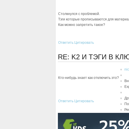
Столкнулся с проблемой.
Тэги которые прописываются для материал
Как можно запретить такое?
Ответить
Цитировать
RE: K2 И ТЭГИ В К
ni
Кто-нибудь знает как отключить это?
Вн
Ex
Др
Ответить
Цитировать
По
Ре