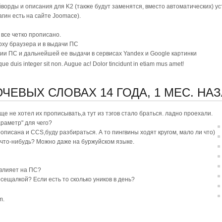
орды и описания для K2 (также будут заменятся, вместо автоматических) у
гин есть на сайте Joomace).
 все четко прописано.
ерху браузера и в выдачи ПС
ции ПС и дальнейшей ее выдачи в сервисах Yandex и Google картинки
sque duis integer sit non. Augue ac! Dolor tincidunt in etiam mus amet!
ЛЮЧЕВЫХ СЛОВАХ
14 ГОДА, 1 МЕС. НА
ще не хотел их прописывать,а тут из тэгов стало браться. ладно проехали.
параметр" для чего?
рописана и CCS,буду разбираться. А то пингвины ходят кругом, мало ли что)
 что-нибудь? Можно даже на буржуйском языке.
 влияет на ПС?
осещалкой? Если есть то сколько уников в день?
m.