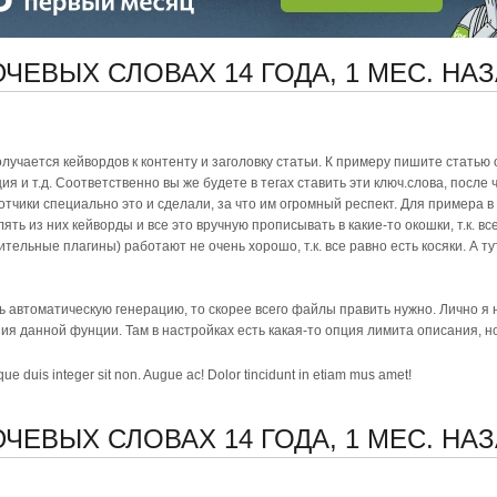
ЛЮЧЕВЫХ СЛОВАХ
14 ГОДА, 1 МЕС. НА
учается кейвордов к контенту и заголовку статьи. К примеру пишите статью 
ия и т.д. Соответственно вы же будете в тегах ставить эти ключ.слова, после
отчики специально это и сделали, за что им огромный респект. Для примера 
ть из них кейворды и все это вручную прописывать в какие-то окошки, т.к. вс
льные плагины) работают не очень хорошо, т.к. все равно есть косяки. А ту
ать автоматическую генерацию, то скорее всего файлы править нужно. Лично я 
я данной фунции. Там в настройках есть какая-то опция лимита описания, но
sque duis integer sit non. Augue ac! Dolor tincidunt in etiam mus amet!
ЛЮЧЕВЫХ СЛОВАХ
14 ГОДА, 1 МЕС. НА