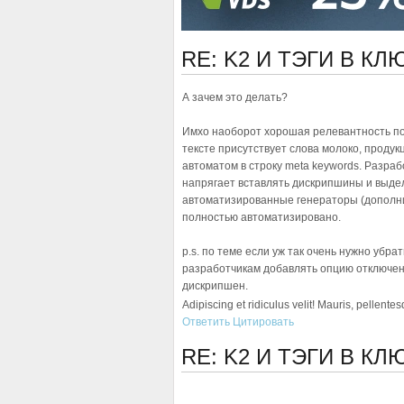
RE: K2 И ТЭГИ В К
А зачем это делать?
Имхо наоборот хорошая релевантность пол
тексте присутствует слова молоко, продукц
автоматом в строку meta keywords. Разраб
напрягает вставлять дискрипшины и выделя
автоматизированные генераторы (дополните
полностью автоматизировано.
p.s. по теме если уж так очень нужно убр
разработчикам добавлять опцию отключени
дискрипшен.
Adipiscing et ridiculus velit! Mauris, pellente
Ответить
Цитировать
RE: K2 И ТЭГИ В К