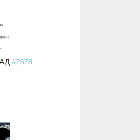
er
афанс
-1
ЗАД
#2578