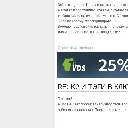
Всё это здорово. Но если статья пишется
А в тегах я проставляю: советы, путешест
то блин как то не очень получается. Можно
были по своему классифицированы.
Вообще head какойто раздутый получаетс
Для чего нужны мета тэги: image, title?
Ответить
Цитировать
RE: K2 И ТЭГИ В К
Так стоп!
А что мешает прописать вручную теги и о
кейворды и описания. Прикрепил скриншот