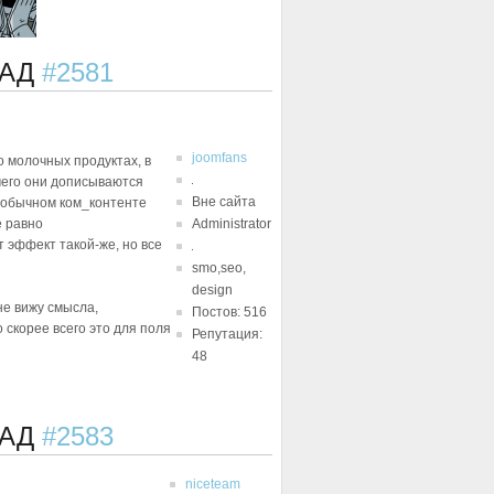
ЗАД
#2581
joomfans
о молочных продуктах, в
 чего они дописываются
Вне сайта
в обычном ком_контенте
е равно
Administrator
т эффект такой-же, но все
smo,seo,
design
не вижу смысла,
Постов: 516
 скорее всего это для поля
Репутация:
48
ЗАД
#2583
niceteam