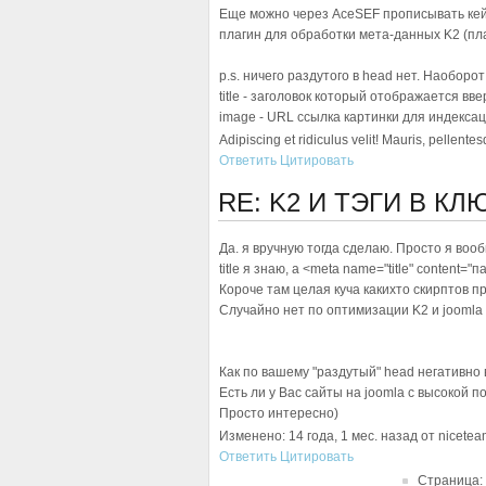
Еще можно через AceSEF прописывать кейв
плагин для обработки мета-данных K2 (пла
p.s. ничего раздутого в head нет. Наоборот
title - заголовок который отображается вв
image - URL ссылка картинки для индекса
Adipiscing et ridiculus velit! Mauris, pellente
Ответить
Цитировать
RE: K2 И ТЭГИ В К
Да. я вручную тогда сделаю. Просто я вооб
title я знаю, а <meta name="title" content="
Короче там целая куча какихто скирптов п
Случайно нет по оптимизации K2 и joomla
Как по вашему "раздутый" head негативно
Есть ли у Вас сайты на joomla с высокой п
Просто интересно)
Изменено: 14 года, 1 мес. назад от nicetea
Ответить
Цитировать
Страница: