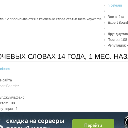
niceteam
Вне сайта
а K2 прописываются в ключевые слова статьи meta keywords.
Expert Board
Друг джумл
Постов: 108
Репутация: 
ЛЮЧЕВЫХ СЛОВАХ
14 ГОДА, 1 МЕС. НА
ceteam
е сайта
pert Boarder
уг джумлафанс
стов: 108
путация: -1