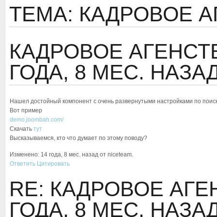
ТЕМА: КАДРОВОЕ 
КАДРОВОЕ АГЕНСТ
ГОДА, 8 МЕС. НАЗА
Нашел достойный компонент с очень развернутыми настройками по поиск
Вот пример
demo.joombah.com/
Скачать
тут
Высказываемся, кто что думает по этому поводу?
Изменено: 14 года, 8 мес. назад от niceteam.
Ответить
Цитировать
RE: КАДРОВОЕ АГ
ГОДА, 8 МЕС. НАЗА