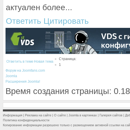
актуален более...
Ответить
Цитировать
Страница:
Ответить в теме
Новая тема
1
Форум на Joomfans.com
Joomla
Расширения Joomla!
Время создания страницы: 0.18
Информация
|
Реклама на сайте
|
О сайте
|
Joomla в картинках
|
Галерея сайтов
|
До
Политика конфиденциальности
Копирование информации разрешено только с размещением активной ссылки на са