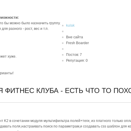
зможности:
то бы можно было назначить группу.
kulak
ля разного - рост, вес и т.п.
Вне сайта
Fresh Boarder
Постов: 7
ожет хуже.
Репутация: 0
арианты!
Я ФИТНЕС КЛУБА - ЕСТЬ ЧТО ТО ПО
т K2 в сочетании модуля мультифильтра полей+теги, из платного только опл
давать поля,настраивать поиск по параметрам,и создавать css шаблон для к