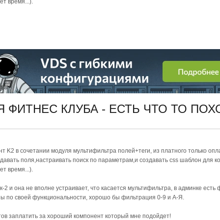
т время...).
Я ФИТНЕС КЛУБА - ЕСТЬ ЧТО ТО ПО
т K2 в сочетании модуля мультифильтра полей+теги, из платного только опл
давать поля,настраивать поиск по параметрам,и создавать css шаблон для к
т время...).
к-2 и она не вполне устраивает, что касается мультифильтра, в админке есть
ы по своей функциональности, хорошо бы фильтрация 0-9 и А-Я.
готов заплатить за хороший компонент который мне подойдет!