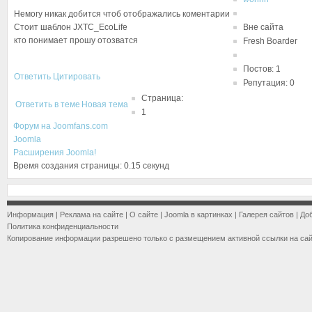
Немогу никак добится чтоб отображались коментарии
Стоит шаблон JXTC_EcoLife
Вне сайта
кто понимает прошу отозватся
Fresh Boarder
Постов: 1
Ответить
Цитировать
Репутация: 0
Страница:
Ответить в теме
Новая тема
1
Форум на Joomfans.com
Joomla
Расширения Joomla!
Время создания страницы: 0.15 секунд
Информация
|
Реклама на сайте
|
О сайте
|
Joomla в картинках
|
Галерея сайтов
|
До
Политика конфиденциальности
Копирование информации разрешено только с размещением активной ссылки на са