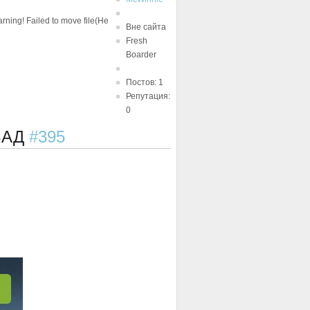
ing! Failed to move file(Не
Вне сайта
Fresh
Boarder
Постов: 1
Репутация:
0
АЗАД
#395