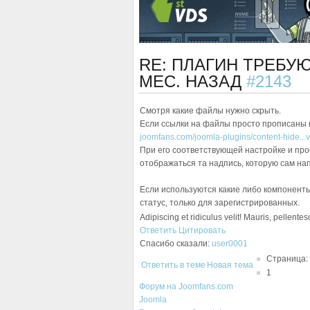
RE: ПЛАГИН ТРЕБУ
МЕС. НАЗАД
#2143
Смотря какие файлы нужно скрыть.
Если ссылки на файлы просто прописаны в л
joomfans.com/joomla-plugins/content-hide...v
При его соответствующей настройке и прос
отображаться та надпись, которую сам н
Если используются какие либо компоненты
статус, только для зарегистрированных.
Adipiscing et ridiculus velit! Mauris, pellente
Ответить
Цитировать
Спасибо сказали:
user0001
Страница:
Ответить в теме
Новая тема
1
Форум на Joomfans.com
Joomla