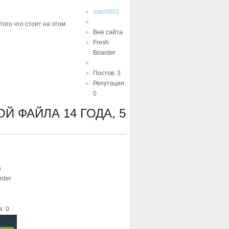
user0001
ого что стоит на этом
Вне сайта
Fresh
Boarder
Постов: 3
Репутация:
0
КОЙ ФАЙЛА
14 ГОДА, 5
а
rder
: 0