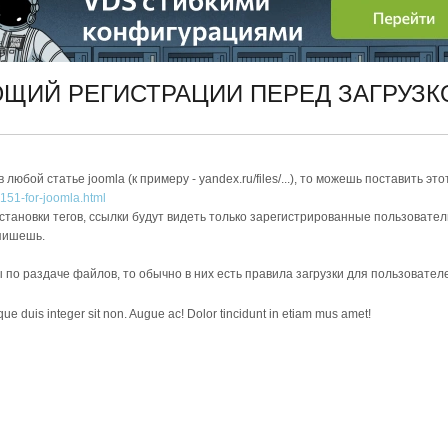
ЮЩИЙ РЕГИСТРАЦИИ ПЕРЕД ЗАГРУЗ
юбой статье joomla (к примеру - yandex.ru/files/...), то можешь поставить это
151-for-joomla.html
тановки тегов, ссылки будут видеть только зарегистрированные пользователи
апишешь.
 по раздаче файлов, то обычно в них есть правила загрузки для пользовател
sque duis integer sit non. Augue ac! Dolor tincidunt in etiam mus amet!