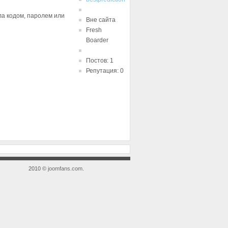
ала кодом, паролем или
Вне сайта
Fresh
Boarder
Постов: 1
Репутация: 0
2010 ©
joomfans.com
.