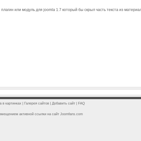
и плагин или модуль для joomla 1.7 который бы скрыл часть текста из матери
a в картинках
|
Галерея сайтов
|
Добавить сайт
|
FAQ
змещением активной ссылки на сайт Joomfans.com