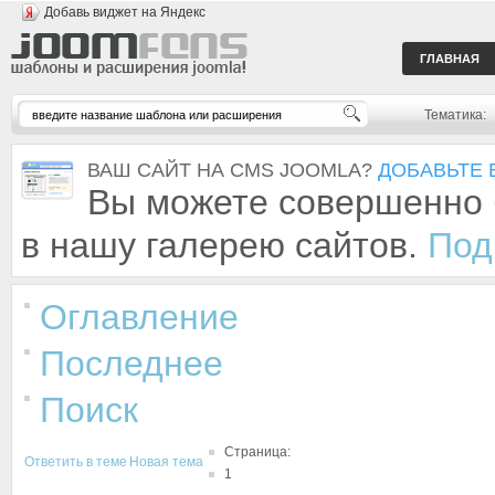
Добавь виджет на Яндекс
ГЛАВНАЯ
Тематика:
ВАШ САЙТ НА CMS JOOMLA?
ДОБАВЬТЕ 
Вы можете совершенно 
в нашу галерею сайтов.
Под
Оглавление
Последнее
Поиск
Страница:
Ответить в теме
Новая тема
1