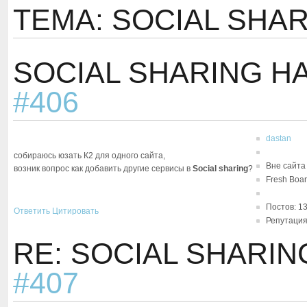
ТЕМА: SOCIAL SHAR
SOCIAL SHARING Н
#406
dastan
собираюсь юзать К2 для одного сайта,
Вне сайта
возник вопрос как добавить другие сервисы в
Social sharing
?
Fresh Boar
Постов: 1
Ответить
Цитировать
Репутация
RE: SOCIAL SHARIN
#407