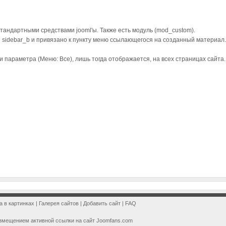
андартными средствами jooml'ы. Также есть модуль (mod_custom).
 sidebar_b и привязано к пункту меню ссылающегося на созданный материал.
 параметра (Меню: Все), лишь тогда отображается, на всех страницах сайта
a в картинках
|
Галерея сайтов
|
Добавить сайт
|
FAQ
змещением активной ссылки на сайт Joomfans.com