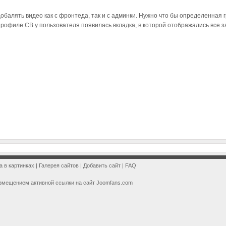
обалять видео как с фронтеда, так и с админки. Нужно что бы определенная 
 профиле CB у пользователя появилась вкладка, в которой отображались все 
a в картинках
|
Галерея сайтов
|
Добавить сайт
|
FAQ
змещением активной ссылки на сайт Joomfans.com