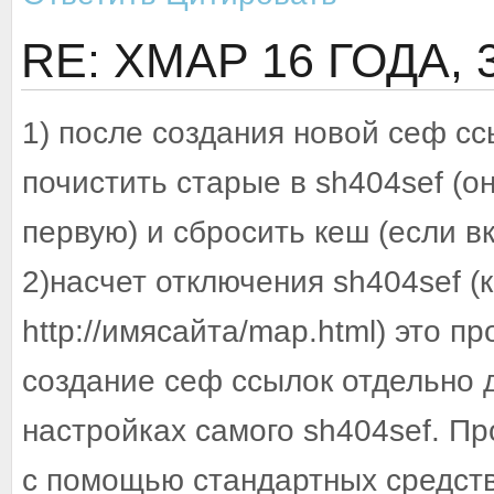
RE: XMAP
16 ГОДА,
1) после создания новой сеф с
почистить старые в sh404sef (о
первую) и сбросить кеш (если в
2)насчет отключения sh404sef (
http://имясайта/map.html) это 
создание сеф ссылок отдельно 
настройках самого sh404sef. Пр
с помощью стандартных средст