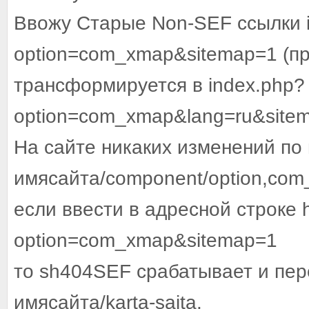
Ввожу Старые Non-SEF ссылки 
option=com_xmap&sitemap=1 (п
трансформируется в index.php?
option=com_xmap&lang=ru&site
На сайте никаких изменений по 
имясайта/component/option,com_
если ввести в адресной строке h
option=com_xmap&sitemap=1
то sh404SEF срабатывает и пере
имясайта/karta-saita.