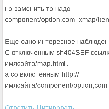
но заменить то надо
component/option,com_xmap/Item
Еще одно интересное наблюден
С отключенным sh404SEF ссылка 
имясайта/map.html
а со включенным http://
имясайта/component/option,com_
Ответить
Цитировать