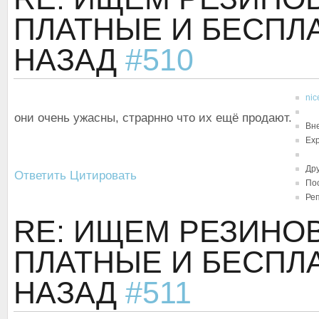
ПЛАТНЫЕ И БЕСП
НАЗАД
#510
nic
они очень ужасны, страрнно что их ещё продают.
Вн
Exp
Др
Ответить
Цитировать
Пос
Реп
RE: ИЩЕМ РЕЗИН
ПЛАТНЫЕ И БЕСП
НАЗАД
#511