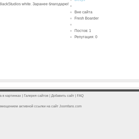
lackStudios white. Заранее благодарю!
Вне сайта
Fresh Boarder
Постов: 1
Репутация: 0
a в картинках
|
Галерея сайтов
|
Добавить сайт
|
FAQ
змещением активной ссылки на сайт Joomfans.com