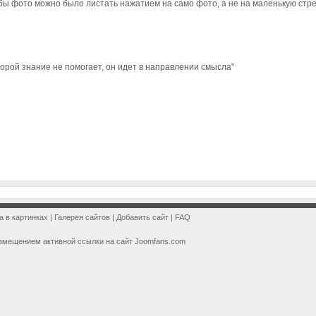
о бы фото можно было листать нажатием на само фото, а не на маленькую стр
оторой знание не помогает, он идет в направлении смысла"
a в картинках
|
Галерея сайтов
|
Добавить сайт
|
FAQ
змещением активной ссылки на сайт Joomfans.com