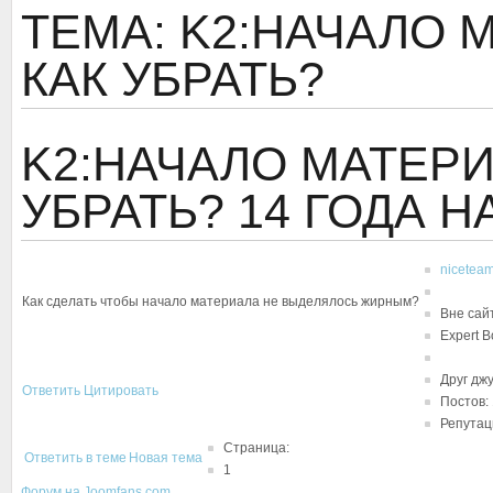
ТЕМА: K2:НАЧАЛО
КАК УБРАТЬ?
K2:НАЧАЛО МАТЕР
УБРАТЬ?
14 ГОДА 
nicetea
Как сделать чтобы начало материала не выделялось жирным?
Вне сай
Expert B
Друг дж
Ответить
Цитировать
Постов:
Репутаци
Страница:
Ответить в теме
Новая тема
1
Форум на Joomfans.com