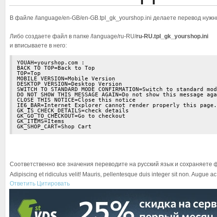
В файле /language/en-GB/en-GB.tpl_gk_yourshop.ini делаете перевод нужны
Либо создаете файл в папке /language/ru-RU/
ru-RU.tpl_gk_yourshop.ini
и вписываете в него:
YOUAH=yourshop.com :

BACK TO TOP=Back to Top

TOP=Top

MOBILE VERSION=Mobile Version

DESKTOP VERSION=Desktop Version

SWITCH TO STANDARD MODE CONFIRMATION=Switch to standard mod
DO NOT SHOW THIS MESSAGE AGAIN=Do not show this message aga
CLOSE THIS NOTICE=Close this notice

IE6_BAR=Internet Explorer cannot render properly this page.
GK_IS_CHECK_DETAILS=check details

GK_GO_TO_CHECKOUT=Go to checkout

GK_ITEMS=Items

Соответственно все значения переводите на русский язык и сохраняете фа
Adipiscing et ridiculus velit! Mauris, pellentesque duis integer sit non. Augue a
Ответить
Цитировать