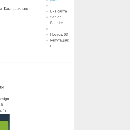
т. Как правильно
Вне сайта
Senior
Boarder
Постов: 63
Репутация:
0
tor
design
16
: 48