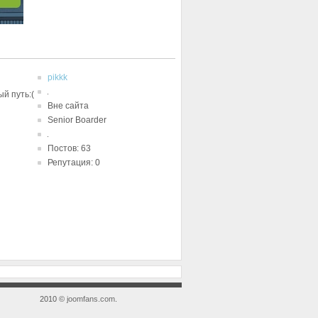
pikkk
й путь:(
Вне сайта
Senior Boarder
Постов: 63
Репутация: 0
2010 ©
joomfans.com
.