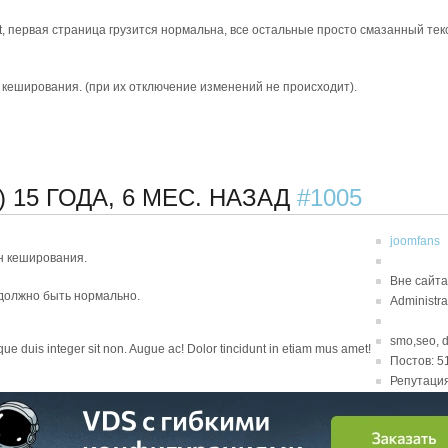
, первая страница грузится нормальна, все остальные просто смазанный текс
н кеширования. (при их отключение изменений не происходит).
)
15 ГОДА, 6 МЕС. НАЗАД
#1005
joomfans
н кеширования.
Вне сайта
 должно быть нормально.
Administra
smo,seo, 
sque duis integer sit non. Augue ac! Dolor tincidunt in etiam mus amet!
Постов: 5
Репутация