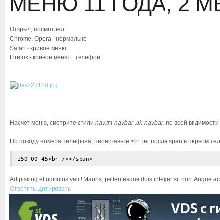
МЕНЮ
11 ГОДА, 2 
Открыл, посмотрел:
Chrome, Opera - нормально
Safari - кривое меню
Firefox - кривое меню + телефон
Насчет меню, смотрите стили
nav.tm-navbar .uk-navbar
, по всей видимости
По поводу номера телефона, переставьте <br тег после span в первом те
150-00-45<br /></span>
Adipiscing et ridiculus velit! Mauris, pellentesque duis integer sit non. Augue a
Ответить
Цитировать