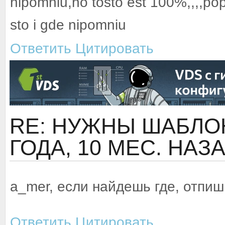
nipomniu,no tosto est 100%,,,,pop
sto i gde nipomniu
Ответить
Цитировать
RE: НУЖНЫ ШАБЛОН
ГОДА, 10 МЕС. НАЗ
a_mer, если найдешь где, отпиш
Ответить
Цитировать