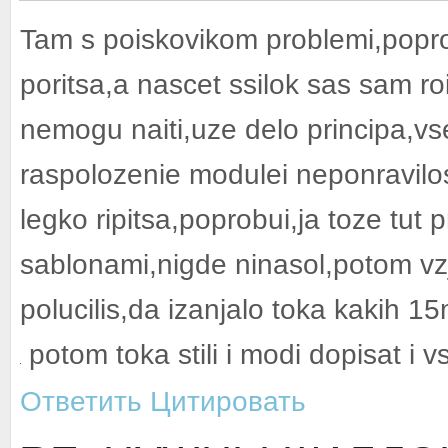
Tam s poiskovikom problemi,poprob
poritsa,a nascet ssilok sas sam roi
nemogu naiti,uze delo principa,v
raspolozenie modulei neponravilos t
legko ripitsa,poprobui,ja toze tut
sablonami,nigde ninasol,potom vzjal
polucilis,da izanjalo toka kakih 15
potom toka stili i modi dopisat i 
Ответить
Цитировать