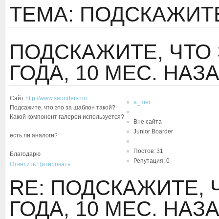
ТЕМА: ПОДСКАЖИТЕ
ПОДСКАЖИТЕ, ЧТО 
ГОДА, 10 МЕС. НАЗ
Сайт
http://www.saunders.no
a_mer
Подсажите, что это за шаблон такой?
Какой компонент галереи используется?
Вне сайта
Junior Boarder
есть ли аналоги?
Постов: 31
Благодарю
Репутация: 0
Ответить
Цитировать
RE: ПОДСКАЖИТЕ, 
ГОДА, 10 МЕС. НАЗ