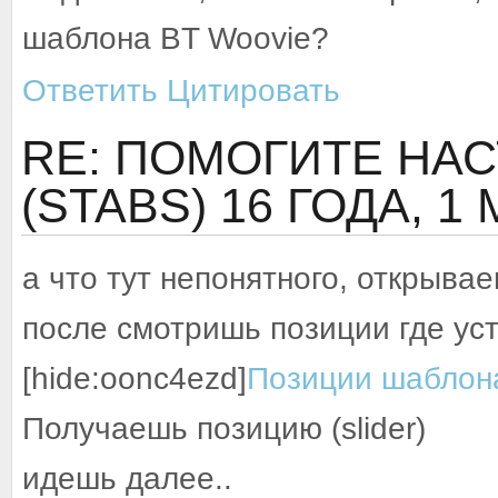
шаблона BT Woovie?
Ответить
Цитировать
RE: ПОМОГИТЕ НАСТ
(STABS)
16 ГОДА, 1
а что тут непонятного, открыва
после смотришь позиции где ус
[hide:oonc4ezd]
Позиции шаблон
Получаешь позицию (slider)
идешь далее..