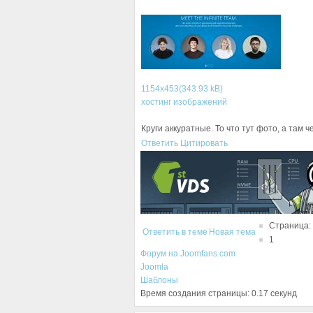
1154x453(343.93 kB)
хостинг изображений
Круги аккуратные. То что тут фото, а там 
Ответить
Цитировать
Страница:
Ответить в теме
Новая тема
1
Форум на Joomfans.com
Joomla
Шаблоны
Время создания страницы: 0.17 секунд