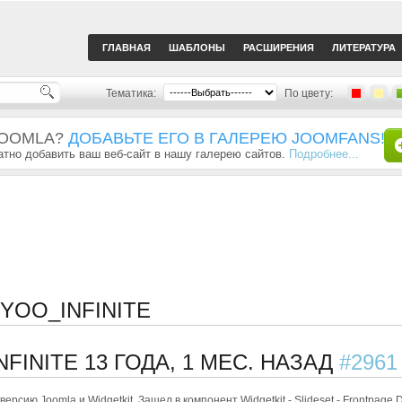
ГЛАВНАЯ
ШАБЛОНЫ
РАСШИРЕНИЯ
ЛИТЕРАТУРА
Тематика:
По цвету:
JOOMLA?
ДОБАВЬТЕ ЕГО В ГАЛЕРЕЮ JOOMFANS!
тно добавить ваш веб-сайт в нашу галерею сайтов.
Подробнее...
YOO_INFINITE
NFINITE
13 ГОДА, 1 МЕС. НАЗАД
#2961
л версию Joomla и Widgetkit. Зашел в компонент Widgetkit - Slideset - Frontpage