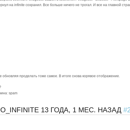
 вернул на infinite сохранил. Все больше ничего не трогал. И все на главной ст
не обновляя проделать тоже самое. В итоге снова корявое отображение.
?
ичина: spam
O_INFINITE
13 ГОДА, 1 МЕС. НАЗАД
#