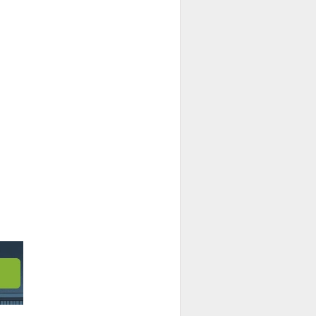
ction>