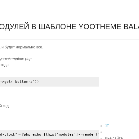
МОДУЛЕЙ В ШАБЛОНЕ YOOTHEME BA
 и будет нормально все.
youts/template.php
 кода:
->get('bottom-a'))
 код.
JF
d-block"><?php echo $this['modules']->render('bottom-a', array('
Вне сайта