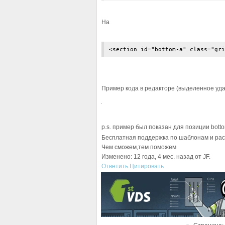
На
<section id="bottom-a" class="gri
Пример кода в редакторе (выделенное уда
p.s. пример был показан для позиции bott
Бесплатная поддержка по шаблонам и ра
Чем сможем,тем поможем
Изменено: 12 года, 4 мес. назад от JF.
Ответить
Цитировать