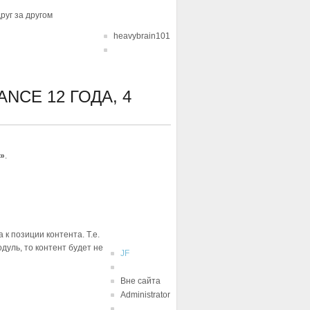
руг за другом
heavybrain101
LANCE
12 ГОДА, 4
k»
.
 к позиции контента. Т.е.
дуль, то контент будет не
JF
Вне сайта
Administrator