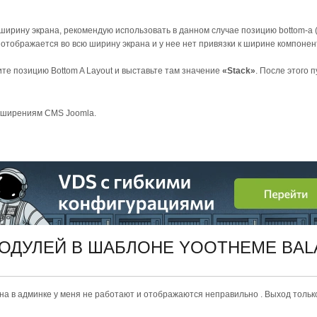
ширину экрана, рекомендую использовать в данном случае позицию bottom-a 
о отображается во всю ширину экрана и у нее нет привязки к ширине компонен
ите позицию Bottom A Layout и выставьте там значение
«Stack»
. После этого 
сширениям CMS Joomla.
МОДУЛЕЙ В ШАБЛОНЕ YOOTHEME BA
на в админке у меня не работают и отображаются неправильно . Выход только