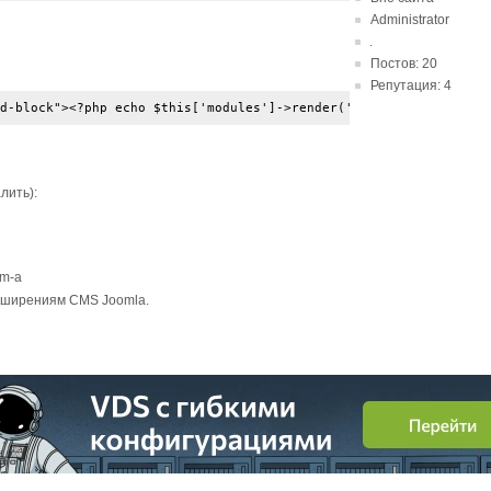
Administrator
Постов: 20
Репутация: 4
d-block"><?php echo $this['modules']->render('bottom-a'); ?></se
лить):
om-a
сширениям CMS Joomla.