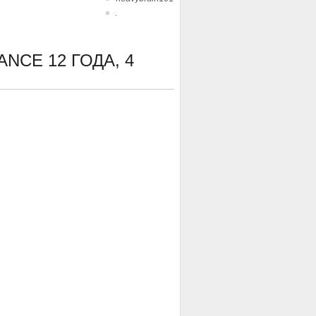
LANCE
12 ГОДА, 4
layout'=>$this['config']->get('bottom-a'))); ?></section>