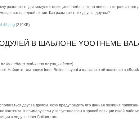
очу разместить два модуля в позицию innerbottom, но они не выстраиваются д
мещаются на одной линии. Как разместить их друг за другом?
4.43.png
(219KB)
МОДУЛЕЙ В ШАБЛОНЕ YOOTHEME BA
 => Менеджер шаблонов => yoo_balance
).
les»
. Найдите там опцию Inner Bottom Layout и выставьте ей значение в
«Stac
сполагаться друг за другом. Хочу предупредить что данная позиция привязана
е контента. К примеру если у вас установлен в правой позиции какой либо мо
иции в модуле Inner Bottom тоже.