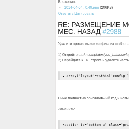
Вложения:
2014-04-04...0.49.png
(206KB)
Ответить
Цитировать
RE: РАЗМЕЩЕНИЕ 
МЕС. НАЗАД
#2988
Удалите просто вызов конфига из шаблона
1) Откройте файл
templates/yoo_balance/la
2) Перейдите к 141 строке и удалите часть
, array('layout'=>$this['config']
Ниже полностью оригинальный код и новый
Заменить:
<section id="bottom-a" class="gri