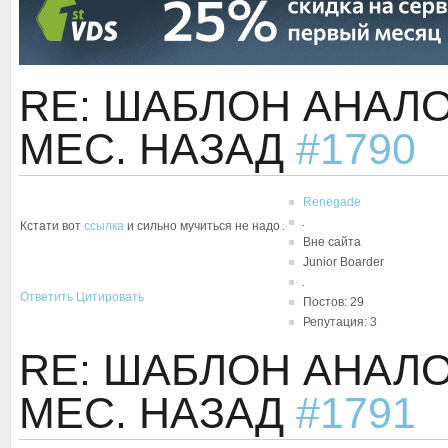
RE: ШАБЛОН АНАЛ
МЕС. НАЗАД
#1790
Renegade
Кстати вот
ссылка
и сильно мучиться не надо
Вне сайта
Junior Boarder
Ответить
Цитировать
Постов: 29
Репутация: 3
RE: ШАБЛОН АНАЛ
МЕС. НАЗАД
#1791