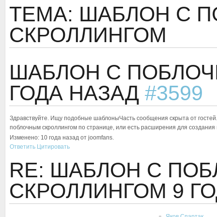
ТЕМА: ШАБЛОН С 
СКРОЛЛИНГОМ
ШАБЛОН С ПОБЛО
ГОДА НАЗАД
#3599
Здравствуйте. Ищу подобные шаблоны
Часть сообщения скрыта от гостей.
поблочным скроллингом по странице, или есть расширения для создания
Изменено: 10 года назад от joomfans.
Ответить
Цитировать
RE: ШАБЛОН С ПО
СКРОЛЛИНГОМ
9 Г
Яков Спартак