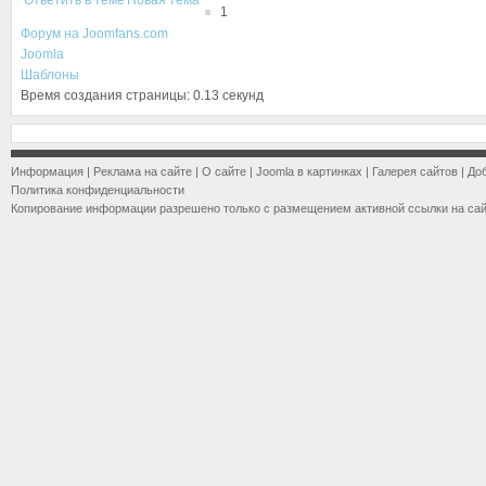
Ответить в теме
Новая тема
1
Форум на Joomfans.com
Joomla
Шаблоны
Время создания страницы: 0.13 секунд
Информация
|
Реклама на сайте
|
О сайте
|
Joomla в картинках
|
Галерея сайтов
|
До
Политика конфиденциальности
Копирование информации разрешено только с размещением активной ссылки на са